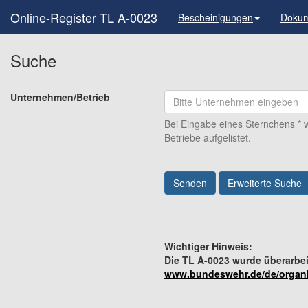
Online-Register TL A-0023
Bescheinigungen
Doku
Suche
Unternehmen/Betrieb
Bei Eingabe eines Sternchens
*
w
Betriebe aufgelistet.
Senden
Wichtiger Hinweis:
Die TL A-0023 wurde überarbeit
www.bundeswehr.de/de/organi