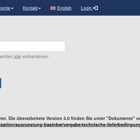
mente
Kontakt
English
Login
erden
alle
vorhandenen
et. Die überarbeitete Version 3.0 finden Sie unter "Dokumente" o
sation/ausruestung-baainbw/vergabe/technische-lieferbedingun